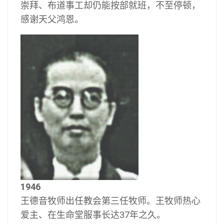
崇拜、布道事工却仍能按部就班，不至停顿，
感谢天父鸿恩。
1946
王德音牧师出任教会第三任牧师。王牧师热心
爱主、在生命堂服事长达37年之久。