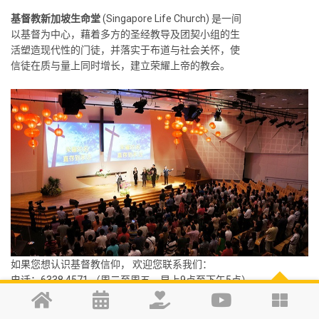
基督教新加坡生命堂
(Singapore Life Church) 是一间
以基督为中心，藉着多方的圣经教导及团契小组的生
活塑造现代性的门徒，并落实于布道与社会关怀，使
信徒在质与量上同时增长，建立荣耀上帝的教会。
如果您想认识基督教信仰， 欢迎您联系我们：
电话：6338 4571 （周二至周五，早上9点至下午5点）
电邮：
office@lifechurch.org.sg