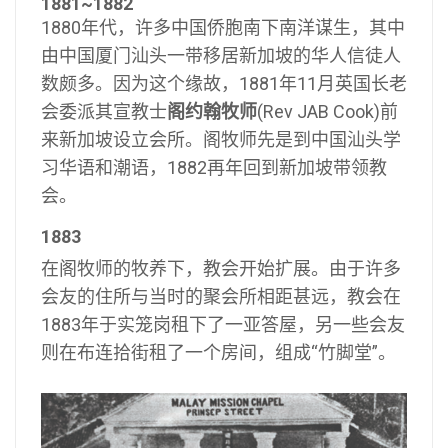
1881~1882
1880年代，许多中国侨胞南下南洋谋生，其中
由中国厦门汕头一带移居新加坡的华人信徒人
数颇多。因为这个缘故，1881年11月英国长老
会委派其宣教士
阁约翰牧师
(Rev JAB Cook)前
来新加坡设立会所。阁牧师先是到中国汕头学
习华语和潮语，1882再年回到新加坡带领教
会。
1883
在阁牧师的牧养下，教会开始扩展。由于许多
会友的住所与当时的聚会所相距甚远，教会在
1883年于实笼岗租下了一亚答屋，另一些会友
则在布连拾街租了一个房间，组成“竹脚堂”。