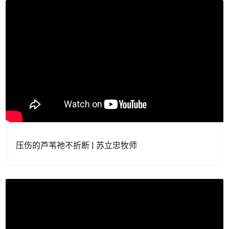
压伤的芦苇祂不折断 | 苏立忠牧师