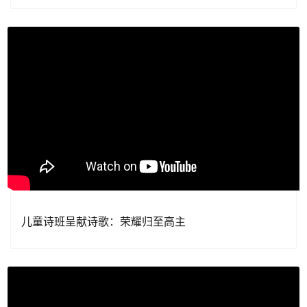
儿童诗班呈献诗歌：荣耀归至高主