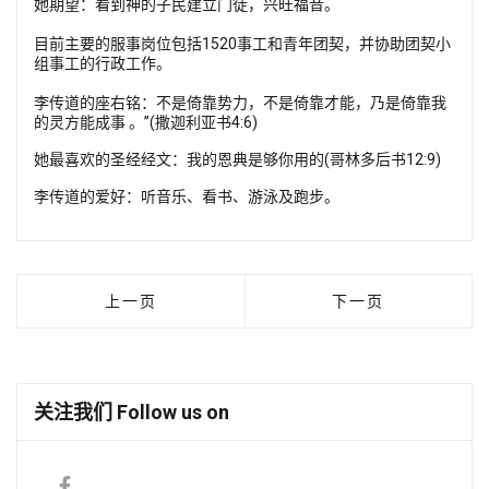
她期望：看到神的子民建立门徒，兴旺福音。
目前主要的服事岗位包括1520事工和青年团契，并协助团契小
组事工的行政工作。
李传道的座右铭：不是倚靠势力，不是倚靠才能，乃是倚靠我
的灵方能成事 。”(撒迦利亚书4:6)
她最喜欢的圣经经文：‪我的恩典是够你用的(哥林多后书12:9)
李传道的爱好：听音乐、看书、游泳及跑步。
上一篇文章: 林伟贞传道（探访/中崇2）
下一篇文章: 吴俊
上一页
下一页
关注我们 Follow us on