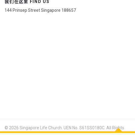
我们在这里 FIND US
144 Prinsep Street Singapore 188657
© 2026 Singapore Life Church. UEN No. S61SS0180C. All Rights
Reserved. Design & Developed by Shine Media Singapore