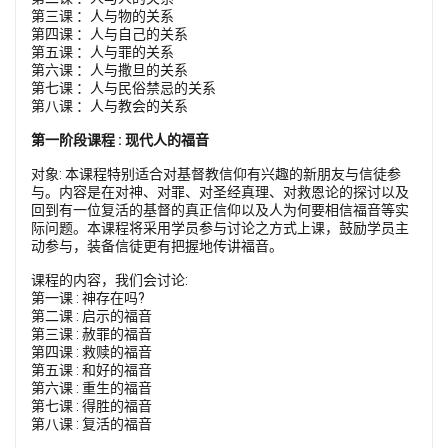
第三课 ：人与物的关系
第四课 ：人与自己的关系
第五课 ：人与罪的关系
第六课 ：人与撒旦的关系
第七课 ：人与民俗禁忌的关系
第八课 ：人与教会的关系
第一阶段课程 : 现代人的福音
对象: 本课程特别适合对基督教信仰有兴趣的新朋友与信徒参
与。内容是在对神、对罪、对圣经真理、对救恩论的探讨以及
回到有一位复活的基督的真正信仰以及人为何要相信福音等实
际问题。本课程将采用学员参与讨论之方式上课，鼓励学员主
动参与，装备信徒更有把握地传讲福音。
课程的内容，我们会讨论:
第一课 : 神存在吗?
第二课 : 启示的福音
第三课 : 赦罪的福音
第四课 : 救赎的福音
第五课 : 和好的福音
第六课 : 重生的福音
第七课 : 得胜的福音
第八课 : 复活的福音